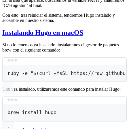
En la lista que aparece, buscaremos la variable PATH y añadiremos
‘C:\Hugo\bin’ al final.
Con esto, tras reiniciar el sistema, tendremos Hugo instalado y
accesible en nuestro sistema.
Instalando Hugo en macOS
Si no lo tenemos ya instalado, instalaremos el gestor de paquetes
brew con el siguiente comando:
Terminal window
ruby
-e
"
$(
curl
-fsSL
 https://raw.githubus
Una vez instalado, utilizaremos este comando para instalar Hugo:
Terminal window
brew
install
hugo