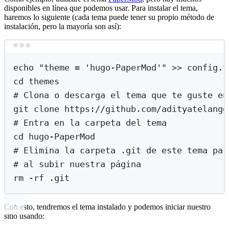
disponibles en línea que podemos usar. Para instalar el tema,
haremos lo siguiente (cada tema puede tener su propio método de
instalación, pero la mayoría son así):
Terminal window
echo
"
theme = 'hugo-PaperMod'
"
>>
config.t
cd
themes
# Clona o descarga el tema que te guste en
git
clone
https://github.com/adityatelange
# Entra en la carpeta del tema
cd
hugo-PaperMod
# Elimina la carpeta .git de este tema par
# al subir nuestra página
rm
-rf
.git
Con esto, tendremos el tema instalado y podemos iniciar nuestro
sitio usando: