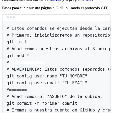
Pasos para subir nuestra página a GitHub usando el protocolo GIT:
Terminal window
# Estos comandos se ejecutan desde la carp
# Primero, inicializaremos un repositorio.
git
init
# Añadiremos nuestros archivos al Staging 
git
add
*
# =============
# ADVERTENCIA: Estos comandos separados (g
git
config
user.name
"
TU NOMBRE
"
git
config
user.email
"
TU EMAIL
"
#=======
# Añadiremos el "ASUNTO" de la subida.
git
commit
-m
"
primer commit
"
# Iremos a nuestra cuenta de GitHub y crea