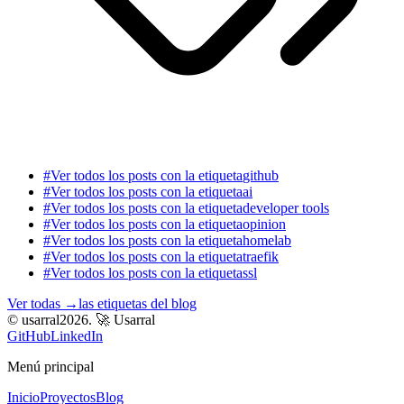
#
Ver todos los posts con la etiqueta
github
#
Ver todos los posts con la etiqueta
ai
#
Ver todos los posts con la etiqueta
developer tools
#
Ver todos los posts con la etiqueta
opinion
#
Ver todos los posts con la etiqueta
homelab
#
Ver todos los posts con la etiqueta
traefik
#
Ver todos los posts con la etiqueta
ssl
Ver todas
→
las etiquetas del blog
© usarral2026.
🚀 Usarral
GitHub
LinkedIn
Menú principal
Inicio
Proyectos
Blog